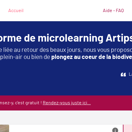
Accueil
Aide - FAQ
forme de microlearning Artip
e liée au retour des beaux jours, nous vous propos
plein-air ou bien de
plongez au coeur de la biodive
L
ez-y, c'est gratuit !
Rendez-vous juste ici...
info