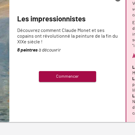
V
v
c
Les impressionnistes
E
d
Découvrez comment Claude Monet et ses
i
copains ont révolutionné la peinture de la fin du
s
XIXe siècle !
"
8 peintres
à découvrir
À
L
M
Commencer
L
p
l
L
N
d
c