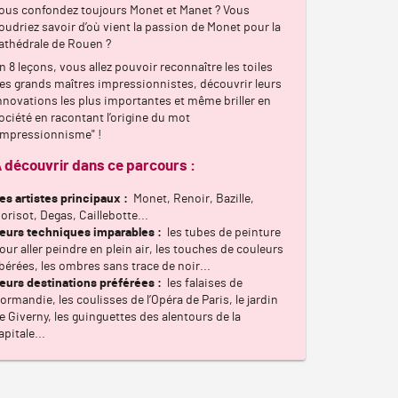
ous confondez toujours Monet et Manet ? Vous
oudriez savoir d’où vient la passion de Monet pour la
athédrale de Rouen ?
n 8 leçons, vous allez pouvoir reconnaître les toiles
es grands maîtres impressionnistes, découvrir leurs
nnovations les plus importantes et même briller en
ociété en racontant l’origine du mot
impressionnisme" !
 découvrir dans ce parcours :
es artistes principaux :
Monet
,
Renoir
,
Bazille
,
orisot
,
Degas
,
Caillebotte
...
eurs techniques imparables :
les tubes de peinture
our aller peindre en plein air
,
les touches de couleurs
ibérées
,
les ombres sans trace de noir
...
eurs destinations préférées :
les falaises de
ormandie
,
les coulisses de l’Opéra de Paris
,
le jardin
e Giverny
,
les guinguettes des alentours de la
apitale
...